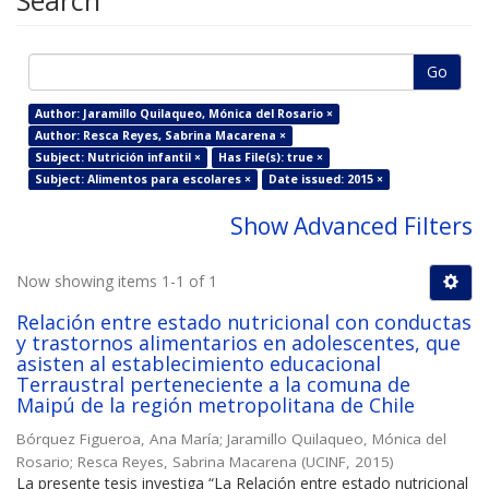
Search
Go
Author: Jaramillo Quilaqueo, Mónica del Rosario ×
Author: Resca Reyes, Sabrina Macarena ×
Subject: Nutrición infantil ×
Has File(s): true ×
Subject: Alimentos para escolares ×
Date issued: 2015 ×
Show Advanced Filters
Now showing items 1-1 of 1
Relación entre estado nutricional con conductas
y trastornos alimentarios en adolescentes, que
asisten al establecimiento educacional
Terraustral perteneciente a la comuna de
Maipú de la región metropolitana de Chile
Bórquez Figueroa, Ana María
;
Jaramillo Quilaqueo, Mónica del
Rosario
;
Resca Reyes, Sabrina Macarena
(
UCINF
,
2015
)
La presente tesis investiga “La Relación entre estado nutricional