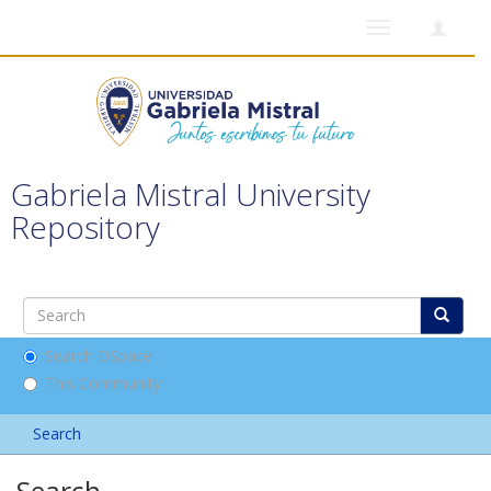
Toggle
navigation
Gabriela Mistral University
Repository
Search DSpace
This Community
Search