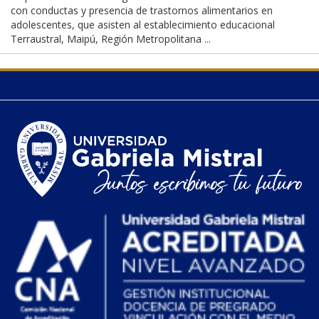
con conductas y presencia de trastornos alimentarios en
adolescentes, que asisten al establecimiento educacional
Terraustral, Maipú, Región Metropolitana ...