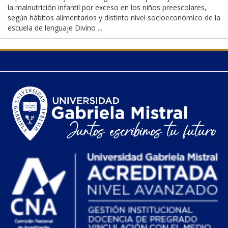
la malnutrición infantil por exceso en los niños preescolares,
según hábitos alimentarios y distinto nivel socioeconómico de la
escuela de lenguaje Divino ...