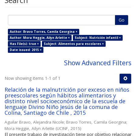
Search
Go
Author: Bravo Torres, Camila Georgina ×
Author: Mora Heggie, Ailyn Arlette ×
Subject: Nutrición infantil ×
Has File(s): true ×
Subject: Alimentos para escolares ×
Date issued: 2015 ×
Show Advanced Filters
Now showing items 1-1 of 1
Relación de la malnutrición por exceso en niños
preescolares según hábitos alimentarios y
distinto nivel socioeconómico de la escuela de
lenguaje Divino Niño Jesús de la comuna de
Colina, Santiago de Chile , 2015
Aguilar Bravo, Alejandra Nicole
;
Bravo Torres, Camila Georgina
;
Mora Heggie, Ailyn Arlette
(
UCINF
,
2015
)
El presente trabajo de investigación tiene por objetivo relacionar