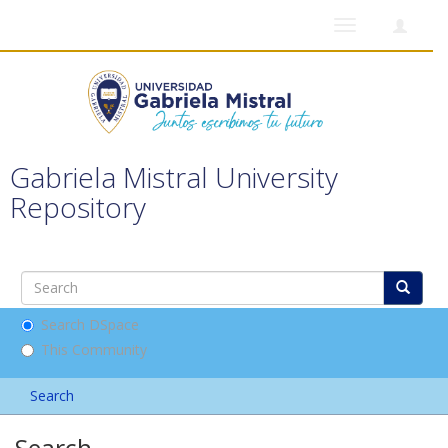
Toggle
navigation
Gabriela Mistral University
Repository
Search DSpace
This Community
Search