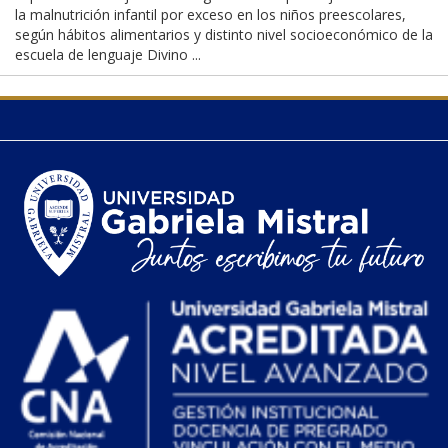
la malnutrición infantil por exceso en los niños preescolares,
según hábitos alimentarios y distinto nivel socioeconómico de la
escuela de lenguaje Divino ...