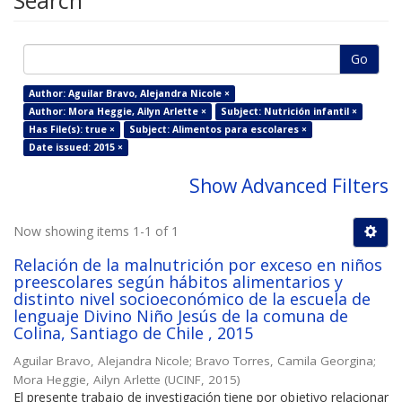
Search
Go
Author: Aguilar Bravo, Alejandra Nicole ×
Author: Mora Heggie, Ailyn Arlette ×
Subject: Nutrición infantil ×
Has File(s): true ×
Subject: Alimentos para escolares ×
Date issued: 2015 ×
Show Advanced Filters
Now showing items 1-1 of 1
Relación de la malnutrición por exceso en niños
preescolares según hábitos alimentarios y
distinto nivel socioeconómico de la escuela de
lenguaje Divino Niño Jesús de la comuna de
Colina, Santiago de Chile , 2015
Aguilar Bravo, Alejandra Nicole
;
Bravo Torres, Camila Georgina
;
Mora Heggie, Ailyn Arlette
(
UCINF
,
2015
)
El presente trabajo de investigación tiene por objetivo relacionar