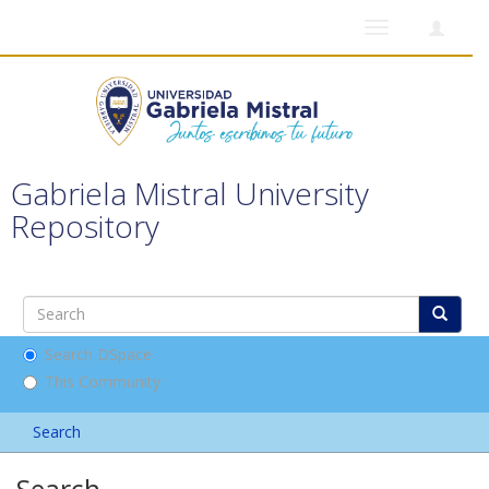
Toggle
navigation
Gabriela Mistral University
Repository
Search DSpace
This Community
Search