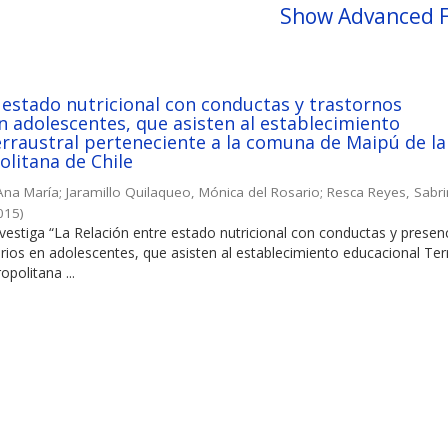
Show Advanced F
 estado nutricional con conductas y trastornos
n adolescentes, que asisten al establecimiento
rraustral perteneciente a la comuna de Maipú de la
litana de Chile
Ana María
;
Jaramillo Quilaqueo, Mónica del Rosario
;
Resca Reyes, Sabr
015
)
nvestiga “La Relación entre estado nutricional con conductas y presen
rios en adolescentes, que asisten al establecimiento educacional Terr
politana ...