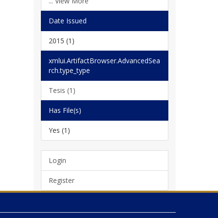
... View More
Date Issued
2015 (1)
xmlui.ArtifactBrowser.AdvancedSea
rch.type_type
Tesis (1)
Has File(s)
Yes (1)
Login
Register