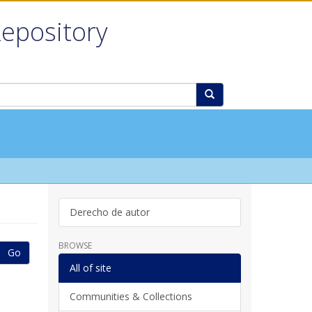
Repository
Derecho de autor
BROWSE
Go
All of site
Communities & Collections