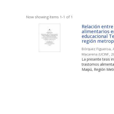
Now showing items 1-1 of 1
Relación entre
alimentarios e
educacional Te
región metropo
Bórquez Figueroa, 
Macarena
(
UCINF
,
2
La presente tesis i
trastornos alimenta
Maipú, Región Metro