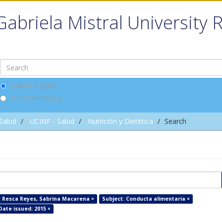
Gabriela Mistral University 
Search DSpace
This Community
 Salud
UCINF - Salud
Nutrición y Dietética
Search
: Resca Reyes, Sabrina Macarena ×
Subject: Conducta alimentaria ×
Date issued: 2015 ×