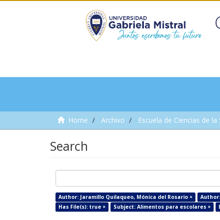
Home
Archivo
Escuela de Ciencias de la
Search
Author: Jaramillo Quilaqueo, Mónica del Rosario ×
Author
Has File(s): true ×
Subject: Alimentos para escolares ×