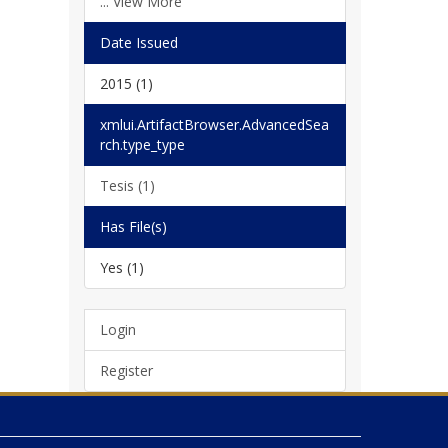
... View More
Date Issued
2015 (1)
xmlui.ArtifactBrowser.AdvancedSea
rch.type_type
Tesis (1)
Has File(s)
Yes (1)
Login
Register