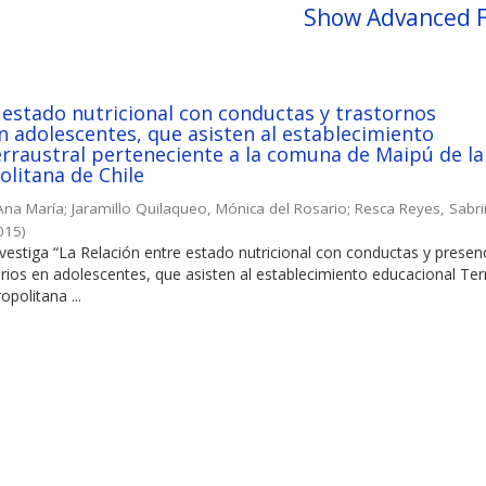
Show Advanced F
 estado nutricional con conductas y trastornos
n adolescentes, que asisten al establecimiento
rraustral perteneciente a la comuna de Maipú de la
litana de Chile
Ana María
;
Jaramillo Quilaqueo, Mónica del Rosario
;
Resca Reyes, Sabr
015
)
nvestiga “La Relación entre estado nutricional con conductas y presen
rios en adolescentes, que asisten al establecimiento educacional Terr
politana ...