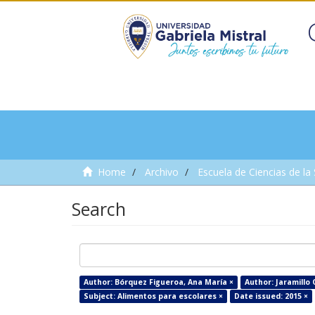
Home
Archivo
Escuela de Ciencias de la
Search
Author: Bórquez Figueroa, Ana María ×
Author: Jaramillo 
Subject: Alimentos para escolares ×
Date issued: 2015 ×