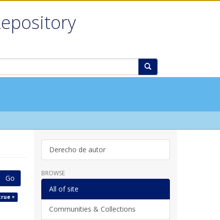
Repository
Derecho de autor
BROWSE
Go
All of site
true ×
Communities & Collections