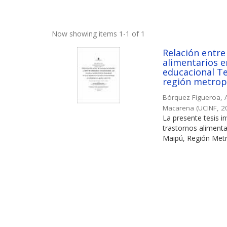
Now showing items 1-1 of 1
Relación entre
alimentarios e
educacional Te
región metropo
Bórquez Figueroa, 
Macarena
(
UCINF
,
2
La presente tesis i
trastornos alimenta
Maipú, Región Metro