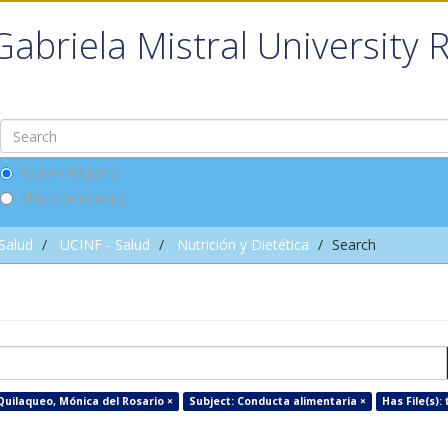
Gabriela Mistral University 
Search DSpace
This Community
 Salud
UCINF - Salud
Nutrición y Dietética
Search
Quilaqueo, Mónica del Rosario ×
Subject: Conducta alimentaria ×
Has File(s): 