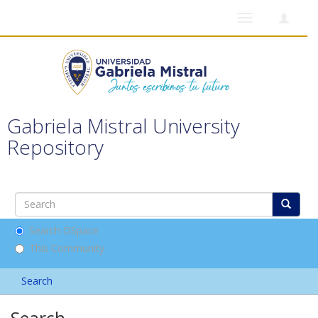
Toggle
navigation
Gabriela Mistral University
Repository
Search DSpace
This Community
Search