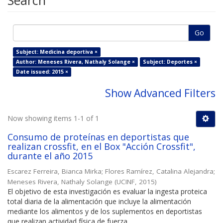
Search
Go
Subject: Medicina deportiva ×
Author: Meneses Rivera, Nathaly Solange ×
Subject: Deportes ×
Date issued: 2015 ×
Show Advanced Filters
Now showing items 1-1 of 1
Consumo de proteínas en deportistas que
realizan crossfit, en el Box "Acción Crossfit",
durante el año 2015
Escarez Ferreira, Bianca Mirka
;
Flores Ramírez, Catalina Alejandra
;
Meneses Rivera, Nathaly Solange
(
UCINF
,
2015
)
El objetivo de esta investigación es evaluar la ingesta proteica
total diaria de la alimentación que incluye la alimentación
mediante los alimentos y de los suplementos en deportistas
que realizan actividad física de fuerza ...