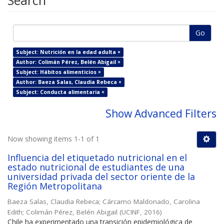
Search
Go
Subject: Nutrición en la edad adulta ×
Author: Colimán Pérez, Belén Abigail ×
Subject: Hábitos alimenticios ×
Author: Baeza Salas, Claudia Rebeca ×
Subject: Conducta alimentaria ×
Show Advanced Filters
Now showing items 1-1 of 1
Influencia del etiquetado nutricional en el
estado nutricional de estudiantes de una
universidad privada del sector oriente de la
Región Metropolitana
Baeza Salas, Claudia Rebeca
;
Cárcamo Maldonado, Carolina
Edith
;
Colimán Pérez, Belén Abigail
(
UCINF
,
2016
)
Chile ha experimentado una transición epidemiológica de