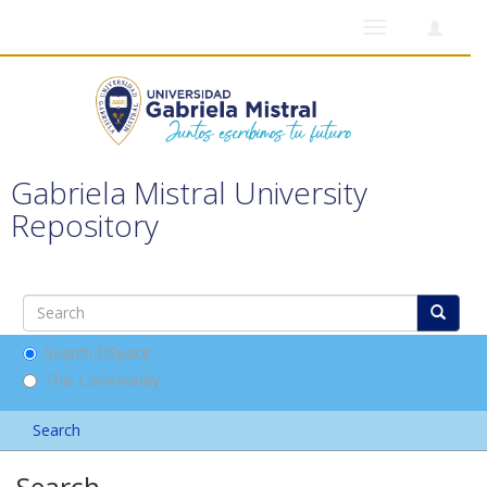
Toggle
navigation
Gabriela Mistral University
Repository
Search DSpace
This Community
Search