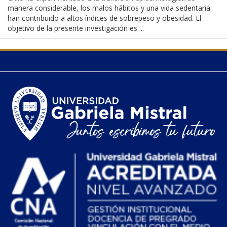
manera considerable, los malos hábitos y una vida sedentaria
han contribuido a altos índices de sobrepeso y obesidad. El
objetivo de la presente investigación es ...