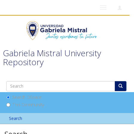
Toggle
navigation
Gabriela Mistral University
Repository
Search DSpace
This Community
Search