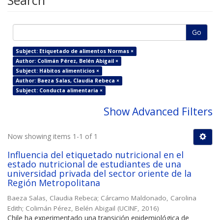
Search
Go
Subject: Etiquetado de alimentos Normas ×
Author: Colimán Pérez, Belén Abigail ×
Subject: Hábitos alimenticios ×
Author: Baeza Salas, Claudia Rebeca ×
Subject: Conducta alimentaria ×
Show Advanced Filters
Now showing items 1-1 of 1
Influencia del etiquetado nutricional en el
estado nutricional de estudiantes de una
universidad privada del sector oriente de la
Región Metropolitana
Baeza Salas, Claudia Rebeca
;
Cárcamo Maldonado, Carolina
Edith
;
Colimán Pérez, Belén Abigail
(
UCINF
,
2016
)
Chile ha experimentado una transición epidemiológica de