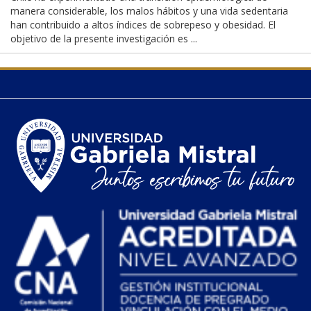
manera considerable, los malos hábitos y una vida sedentaria
han contribuido a altos índices de sobrepeso y obesidad. El
objetivo de la presente investigación es ...