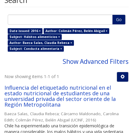
Search
Go
Date issued: 2016 ×
Author: Colimán Pérez, Belén Abigail ×
Subject: Hábitos alimenticios ×
Author: Baeza Salas, Claudia Rebeca ×
Subject: Conducta alimentaria ×
Show Advanced Filters
Now showing items 1-1 of 1
Influencia del etiquetado nutricional en el
estado nutricional de estudiantes de una
universidad privada del sector oriente de la
Región Metropolitana
Baeza Salas, Claudia Rebeca
;
Cárcamo Maldonado, Carolina
Edith
;
Colimán Pérez, Belén Abigail
(
UCINF
,
2016
)
Chile ha experimentado una transición epidemiológica de
manera considerable, los malos hábitos y una vida sedentaria