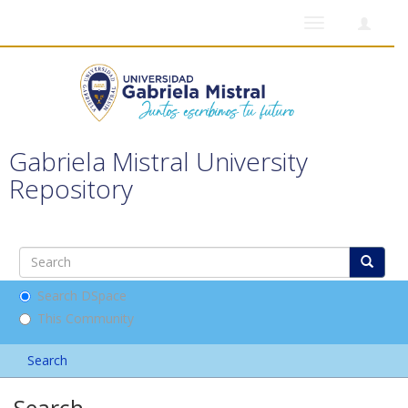
Toggle
navigation
Gabriela Mistral University
Repository
Search DSpace
This Community
Search