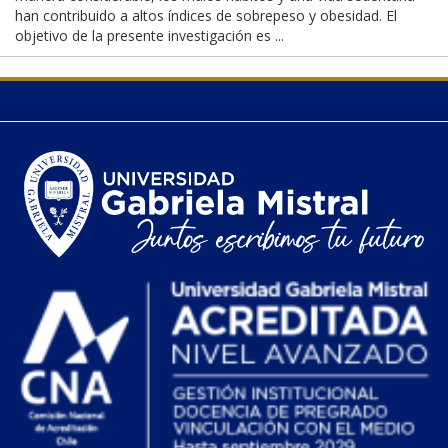
han contribuido a altos índices de sobrepeso y obesidad. El
objetivo de la presente investigación es ...