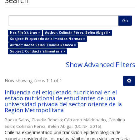
Search
Go
Has File(s): true ×
Author: Colimán Pérez, Belén Abigail ×
Subject: Etiquetado de alimentos Normas ×
Author: Baeza Salas, Claudia Rebeca ×
Subject: Conducta alimentaria ×
Show Advanced Filters
Now showing items 1-1 of 1
Influencia del etiquetado nutricional en el
estado nutricional de estudiantes de una
universidad privada del sector oriente de la
Región Metropolitana
Baeza Salas, Claudia Rebeca
;
Cárcamo Maldonado, Carolina
Edith
;
Colimán Pérez, Belén Abigail
(
UCINF
,
2016
)
Chile ha experimentado una transición epidemiológica de
manera considerable, los malos hábitos y una vida sedentaria