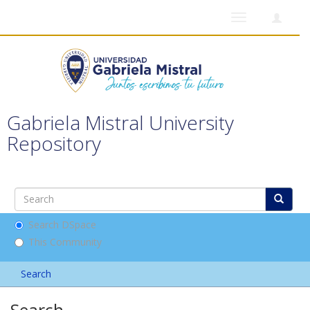
Toggle
navigation
Gabriela Mistral University
Repository
Search DSpace
This Community
Search