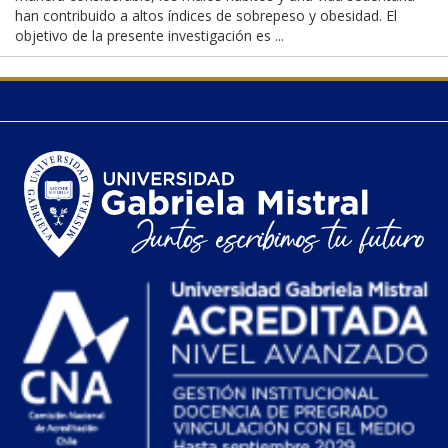
han contribuido a altos índices de sobrepeso y obesidad. El
objetivo de la presente investigación es ...