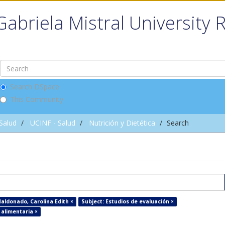
Gabriela Mistral University 
Search DSpace
This Community
 Salud
UCINF - Salud
Nutrición y Dietética
Search
aldonado, Carolina Edith ×
Subject: Estudios de evaluación ×
 alimentaria ×