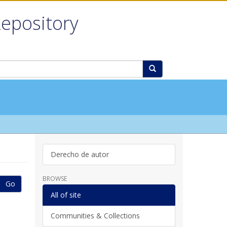
Repository
Derecho de autor
BROWSE
Go
All of site
Communities & Collections