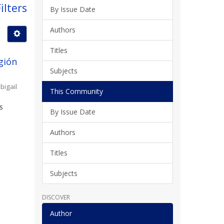
ilters
By Issue Date
Authors
Titles
gión
Subjects
bigail
This Community
s
By Issue Date
l
Authors
Titles
Subjects
DISCOVER
Author