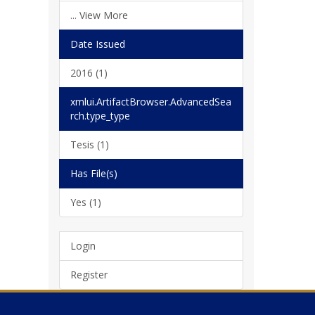
... View More
Date Issued
2016 (1)
xmlui.ArtifactBrowser.AdvancedSea
rch.type_type
Tesis (1)
Has File(s)
Yes (1)
Login
Register