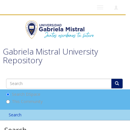
Toggle
navigation
Gabriela Mistral University
Repository
Search DSpace
This Community
Search