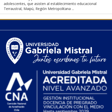
adolescentes, que asisten al establecimiento educacional
Terraustral, Maipú, Región Metropolitana ...