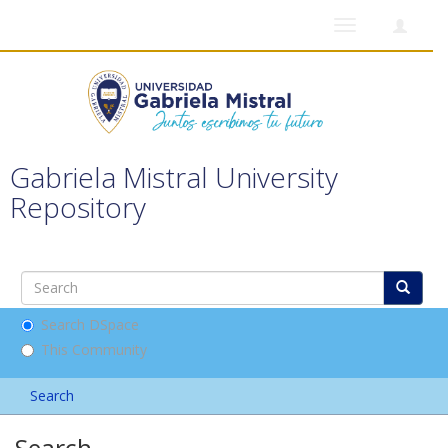
Toggle
navigation
Gabriela Mistral University
Repository
Search DSpace
This Community
Search