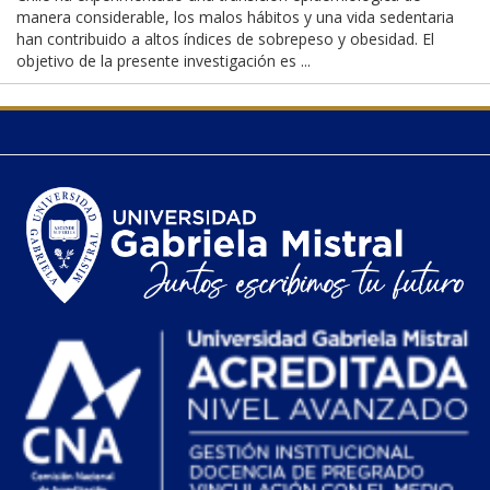
manera considerable, los malos hábitos y una vida sedentaria
han contribuido a altos índices de sobrepeso y obesidad. El
objetivo de la presente investigación es ...