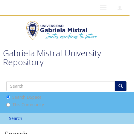
Toggle
navigation
Gabriela Mistral University
Repository
Search DSpace
This Community
Search