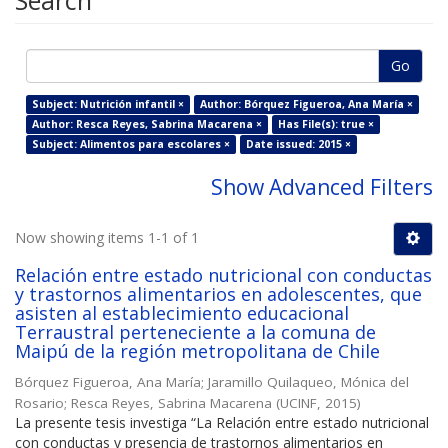
Search
Go
Subject: Nutrición infantil ×
Author: Bórquez Figueroa, Ana María ×
Author: Resca Reyes, Sabrina Macarena ×
Has File(s): true ×
Subject: Alimentos para escolares ×
Date issued: 2015 ×
Show Advanced Filters
Now showing items 1-1 of 1
Relación entre estado nutricional con conductas
y trastornos alimentarios en adolescentes, que
asisten al establecimiento educacional
Terraustral perteneciente a la comuna de
Maipú de la región metropolitana de Chile
Bórquez Figueroa, Ana María
;
Jaramillo Quilaqueo, Mónica del
Rosario
;
Resca Reyes, Sabrina Macarena
(
UCINF
,
2015
)
La presente tesis investiga “La Relación entre estado nutricional
con conductas y presencia de trastornos alimentarios en