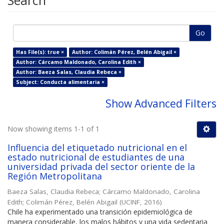
Search
Go
Has File(s): true ×
Author: Colimán Pérez, Belén Abigail ×
Author: Cárcamo Maldonado, Carolina Edith ×
Author: Baeza Salas, Claudia Rebeca ×
Subject: Conducta alimentaria ×
Show Advanced Filters
Now showing items 1-1 of 1
Influencia del etiquetado nutricional en el
estado nutricional de estudiantes de una
universidad privada del sector oriente de la
Región Metropolitana
Baeza Salas, Claudia Rebeca
;
Cárcamo Maldonado, Carolina
Edith
;
Colimán Pérez, Belén Abigail
(
UCINF
,
2016
)
Chile ha experimentado una transición epidemiológica de
manera considerable, los malos hábitos y una vida sedentaria