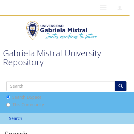
Toggle
navigation
Gabriela Mistral University
Repository
Search DSpace
This Community
Search