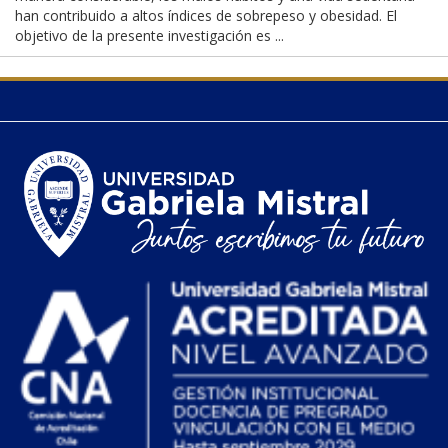
han contribuido a altos índices de sobrepeso y obesidad. El
objetivo de la presente investigación es ...