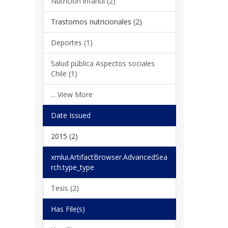
Nutrición infantil (2)
Trastornos nutricionales (2)
Deportes (1)
Salud pública Aspectos sociales
Chile (1)
... View More
Date Issued
2015 (2)
xmlui.ArtifactBrowser.AdvancedSea
rch.type_type
Tesis (2)
Has File(s)