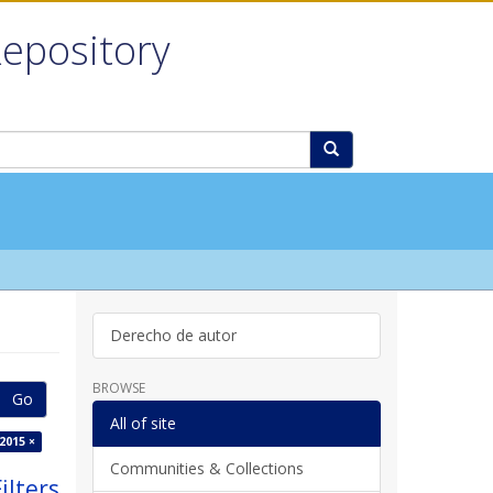
Repository
Derecho de autor
BROWSE
Go
All of site
2015 ×
Communities & Collections
ilters