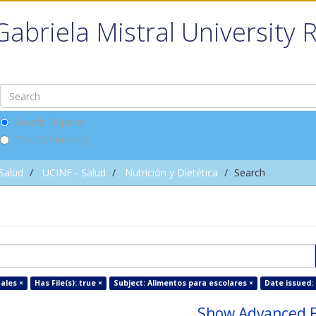
Gabriela Mistral University 
Search DSpace
This Community
 Salud
UCINF - Salud
Nutrición y Dietética
Search
ales ×
Has File(s): true ×
Subject: Alimentos para escolares ×
Date issued: 
Show Advanced F