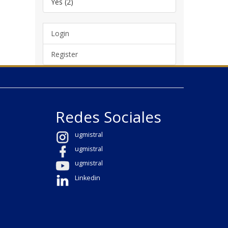
Yes (2)
Login
Register
Redes Sociales
ugmistral
ugmistral
ugmistral
Linkedin