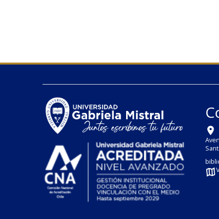
C
Aven
Sant
bibl