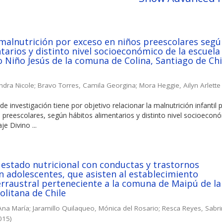
 malnutrición por exceso en niños preescolares seg
tarios y distinto nivel socioeconómico de la escuela
o Niño Jesús de la comuna de Colina, Santiago de Chil
ndra Nicole
;
Bravo Torres, Camila Georgina
;
Mora Heggie, Ailyn Arlette
de investigación tiene por objetivo relacionar la malnutrición infantil 
 preescolares, según hábitos alimentarios y distinto nivel socioecon
je Divino ...
 estado nutricional con conductas y trastornos
n adolescentes, que asisten al establecimiento
rraustral perteneciente a la comuna de Maipú de la
litana de Chile
Ana María
;
Jaramillo Quilaqueo, Mónica del Rosario
;
Resca Reyes, Sabr
015
)