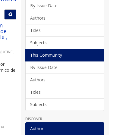
By Issue Date
Authors
ún
 de
Titles
e ,
Subjects
(
UCINF
,
This Community
por
By Issue Date
ómico de
Authors
Titles
Subjects
DISCOVER
ina
Author