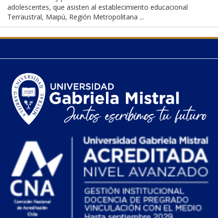
adolescentes, que asisten al establecimiento educacional
Terraustral, Maipú, Región Metropolitana ...