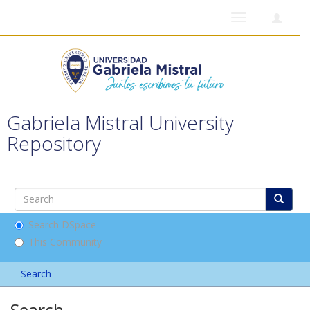
Toggle
navigation
Gabriela Mistral University
Repository
Search DSpace
This Community
Search