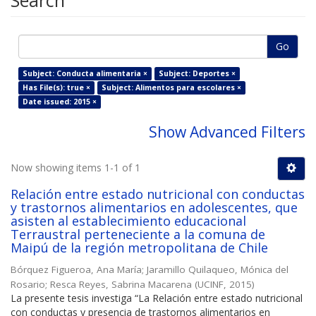
Search
Go
Subject: Conducta alimentaria ×
Subject: Deportes ×
Has File(s): true ×
Subject: Alimentos para escolares ×
Date issued: 2015 ×
Show Advanced Filters
Now showing items 1-1 of 1
Relación entre estado nutricional con conductas
y trastornos alimentarios en adolescentes, que
asisten al establecimiento educacional
Terraustral perteneciente a la comuna de
Maipú de la región metropolitana de Chile
Bórquez Figueroa, Ana María
;
Jaramillo Quilaqueo, Mónica del
Rosario
;
Resca Reyes, Sabrina Macarena
(
UCINF
,
2015
)
La presente tesis investiga “La Relación entre estado nutricional
con conductas y presencia de trastornos alimentarios en