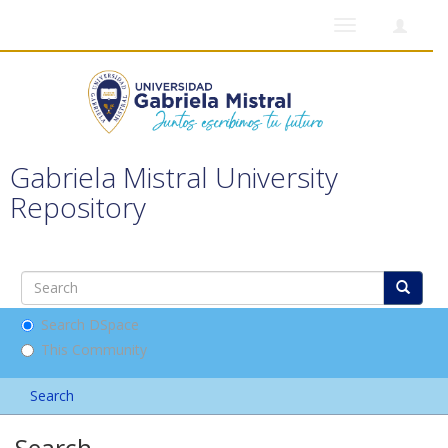
Toggle
navigation
Gabriela Mistral University
Repository
Search DSpace
This Community
Search