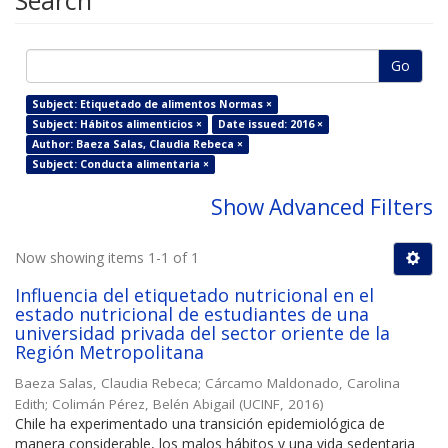
Search
Go
Subject: Etiquetado de alimentos Normas ×
Subject: Hábitos alimenticios ×
Date issued: 2016 ×
Author: Baeza Salas, Claudia Rebeca ×
Subject: Conducta alimentaria ×
Show Advanced Filters
Now showing items 1-1 of 1
Influencia del etiquetado nutricional en el
estado nutricional de estudiantes de una
universidad privada del sector oriente de la
Región Metropolitana
Baeza Salas, Claudia Rebeca
;
Cárcamo Maldonado, Carolina
Edith
;
Colimán Pérez, Belén Abigail
(
UCINF
,
2016
)
Chile ha experimentado una transición epidemiológica de
manera considerable, los malos hábitos y una vida sedentaria