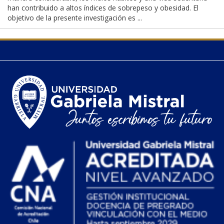
han contribuido a altos índices de sobrepeso y obesidad. El
objetivo de la presente investigación es ...