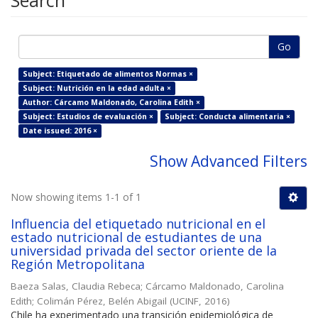
Search
Go
Subject: Etiquetado de alimentos Normas ×
Subject: Nutrición en la edad adulta ×
Author: Cárcamo Maldonado, Carolina Edith ×
Subject: Estudios de evaluación ×
Subject: Conducta alimentaria ×
Date issued: 2016 ×
Show Advanced Filters
Now showing items 1-1 of 1
Influencia del etiquetado nutricional en el
estado nutricional de estudiantes de una
universidad privada del sector oriente de la
Región Metropolitana
Baeza Salas, Claudia Rebeca
;
Cárcamo Maldonado, Carolina
Edith
;
Colimán Pérez, Belén Abigail
(
UCINF
,
2016
)
Chile ha experimentado una transición epidemiológica de