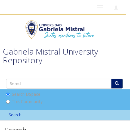
Toggle
navigation
Gabriela Mistral University
Repository
Search DSpace
This Community
Search