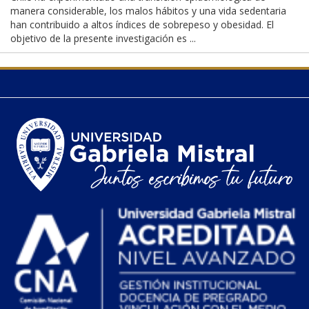
manera considerable, los malos hábitos y una vida sedentaria
han contribuido a altos índices de sobrepeso y obesidad. El
objetivo de la presente investigación es ...