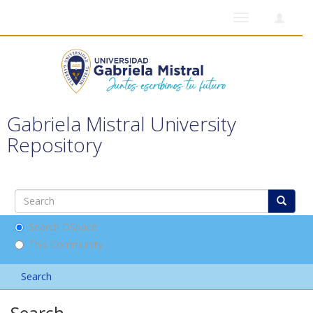
Toggle
navigation
Gabriela Mistral University
Repository
Search DSpace
This Community
Search