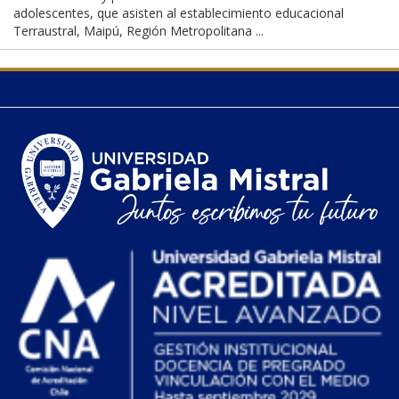
adolescentes, que asisten al establecimiento educacional
Terraustral, Maipú, Región Metropolitana ...