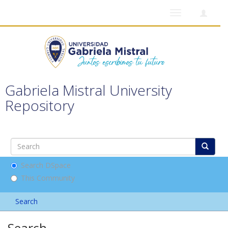
Toggle
navigation
Gabriela Mistral University
Repository
Search DSpace
This Community
Search