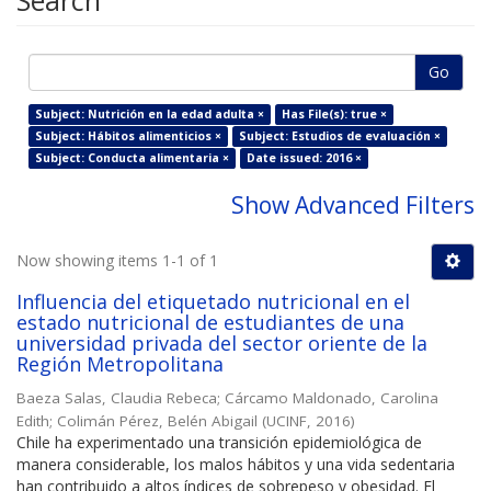
Search
Go
Subject: Nutrición en la edad adulta ×
Has File(s): true ×
Subject: Hábitos alimenticios ×
Subject: Estudios de evaluación ×
Subject: Conducta alimentaria ×
Date issued: 2016 ×
Show Advanced Filters
Now showing items 1-1 of 1
Influencia del etiquetado nutricional en el
estado nutricional de estudiantes de una
universidad privada del sector oriente de la
Región Metropolitana
Baeza Salas, Claudia Rebeca
;
Cárcamo Maldonado, Carolina
Edith
;
Colimán Pérez, Belén Abigail
(
UCINF
,
2016
)
Chile ha experimentado una transición epidemiológica de
manera considerable, los malos hábitos y una vida sedentaria
han contribuido a altos índices de sobrepeso y obesidad. El