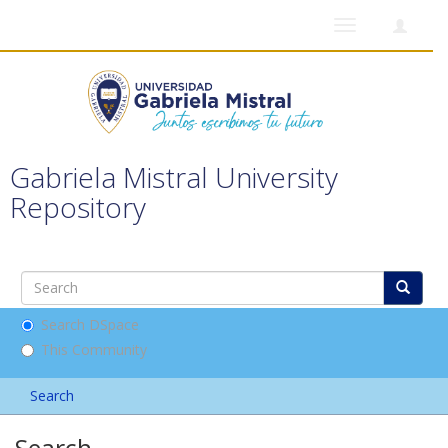
Toggle
navigation
Gabriela Mistral University
Repository
Search DSpace
This Community
Search