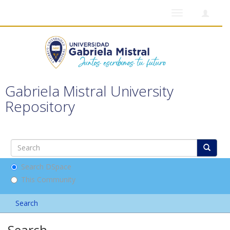
Toggle
navigation
Gabriela Mistral University
Repository
Search DSpace
This Community
Search