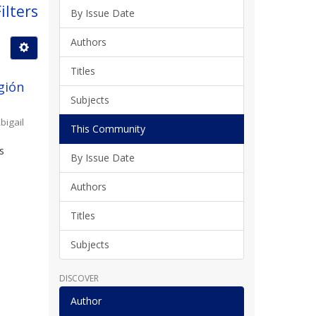
ilters
By Issue Date
Authors
Titles
gión
Subjects
bigail
This Community
s
By Issue Date
l
Authors
Titles
Subjects
DISCOVER
Author