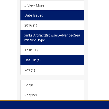
... View More
Date Issued
2016 (1)
xmlui.ArtifactBrowser.AdvancedSea
rch.type_type
Tesis (1)
Has File(s)
Yes (1)
Login
Register