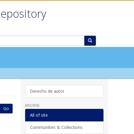
Repository
Derecho de autor
BROWSE
Go
All of site
Communities & Collections