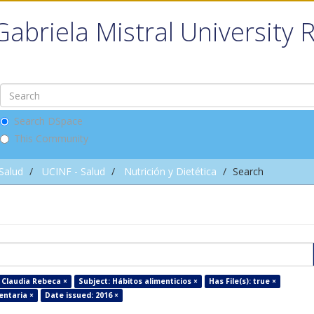
Gabriela Mistral University 
Search DSpace
This Community
 Salud
UCINF - Salud
Nutrición y Dietética
Search
 Claudia Rebeca ×
Subject: Hábitos alimenticios ×
Has File(s): true ×
entaria ×
Date issued: 2016 ×