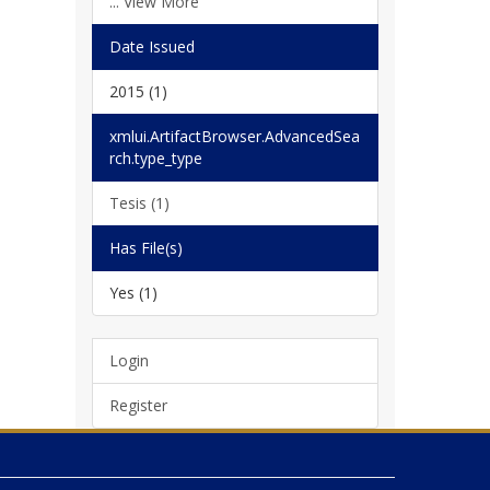
... View More
Date Issued
2015 (1)
xmlui.ArtifactBrowser.AdvancedSea
rch.type_type
Tesis (1)
Has File(s)
Yes (1)
Login
Register