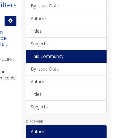
ilters
By Issue Date
Authors
Titles
ún
 de
e ,
Subjects
This Community
(
UCINF
,
By Issue Date
por
ómico de
Authors
Titles
Subjects
DISCOVER
Author