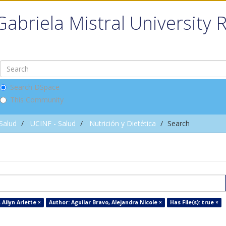
Gabriela Mistral University 
Search DSpace
This Community
 Salud
UCINF - Salud
Nutrición y Dietética
Search
Ailyn Arlette ×
Author: Aguilar Bravo, Alejandra Nicole ×
Has File(s): true ×