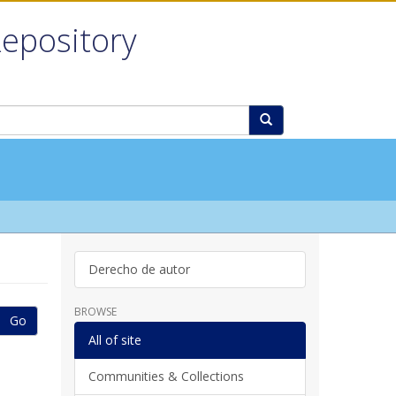
Repository
Derecho de autor
BROWSE
Go
All of site
Communities & Collections