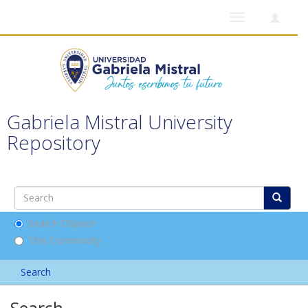
Toggle
navigation
Gabriela Mistral University
Repository
Search DSpace
This Community
Search