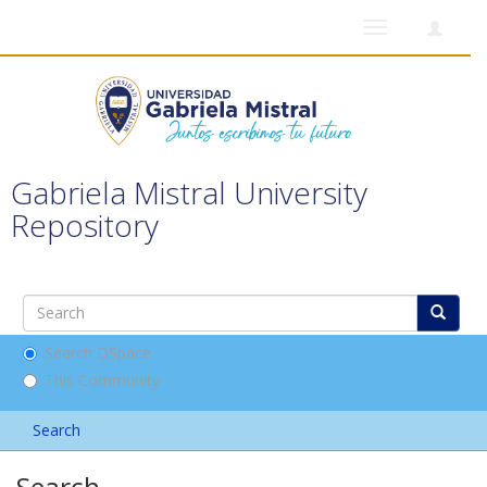
Toggle
navigation
Gabriela Mistral University
Repository
Search DSpace
This Community
Search