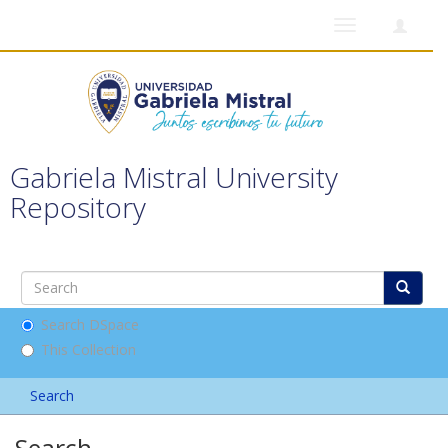
Toggle
navigation
Gabriela Mistral University
Repository
Search DSpace
This Collection
Search