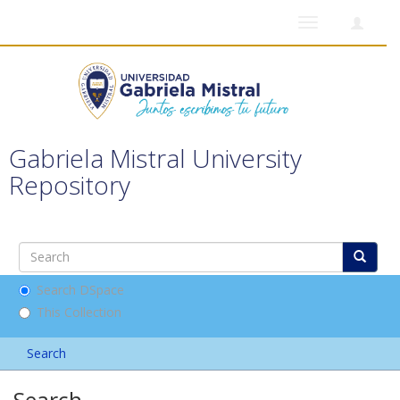
Toggle
navigation
Gabriela Mistral University
Repository
Search DSpace
This Collection
Search