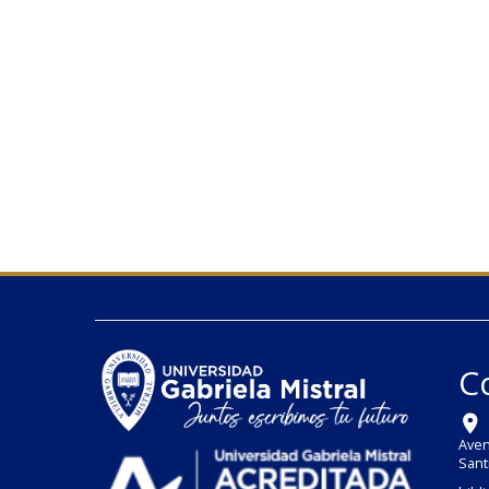
C
Aven
Sant