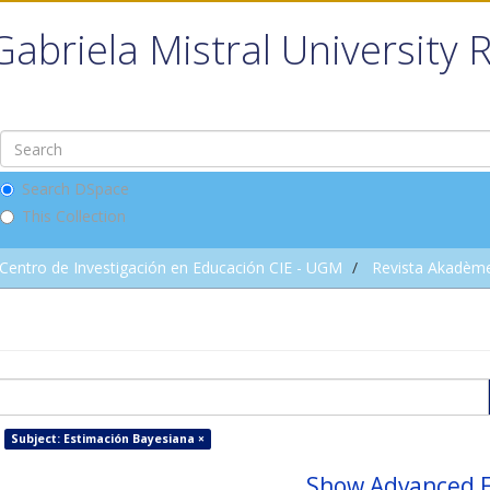
Gabriela Mistral University 
Search DSpace
This Collection
Centro de Investigación en Educación CIE - UGM
Revista Akadèm
Subject: Estimación Bayesiana ×
Show Advanced F