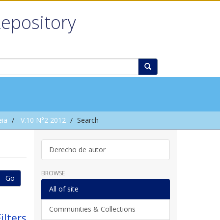
Repository
eia
V.10 N°2 2012
Search
Derecho de autor
BROWSE
Go
All of site
Communities & Collections
ilters