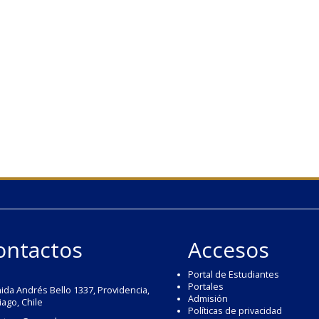
ontactos
Accesos
Portal de Estudiantes
Portales
ida Andrés Bello 1337, Providencia,
Admisión
iago, Chile
Políticas de privacidad