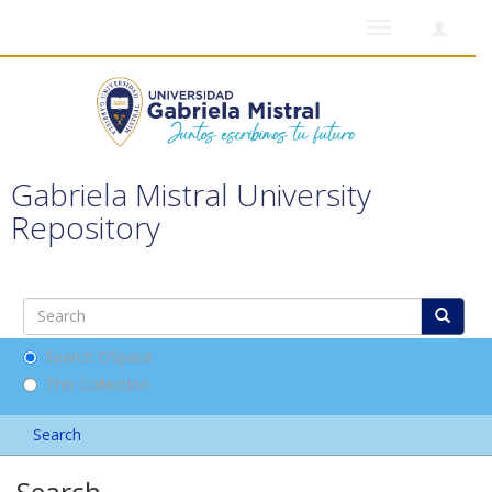
Toggle
navigation
Gabriela Mistral University
Repository
Search DSpace
This Collection
Search