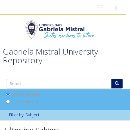
Toggle
navigation
Gabriela Mistral University
Repository
Search DSpace
This Collection
Filter by: Subject