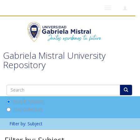
Toggle
navigation
Gabriela Mistral University
Repository
Search DSpace
This Collection
Filter by: Subject