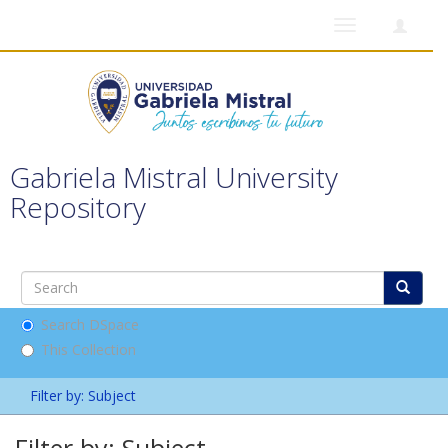
Toggle
navigation
Gabriela Mistral University
Repository
Search DSpace
This Collection
Filter by: Subject