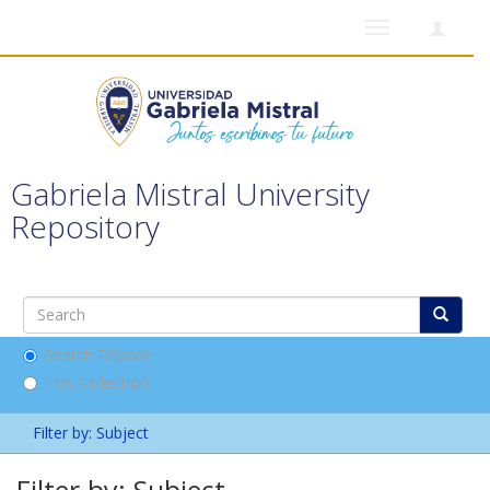
Toggle
navigation
Gabriela Mistral University
Repository
Search DSpace
This Collection
Filter by: Subject