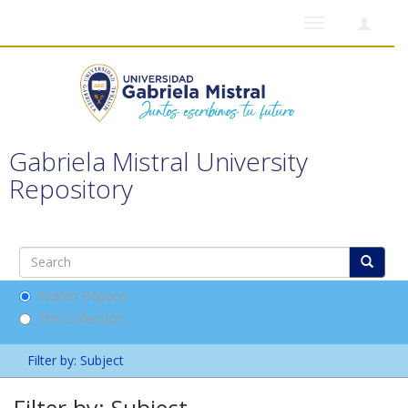
Toggle
navigation
Gabriela Mistral University
Repository
Search DSpace
This Collection
Filter by: Subject