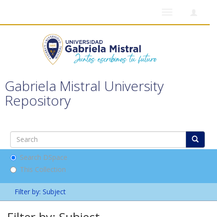
Toggle
navigation
Gabriela Mistral University
Repository
Search DSpace
This Collection
Filter by: Subject