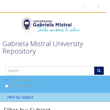
Toggle
navigation
Gabriela Mistral University
Repository
Search DSpace
This Collection
Filter by: Subject