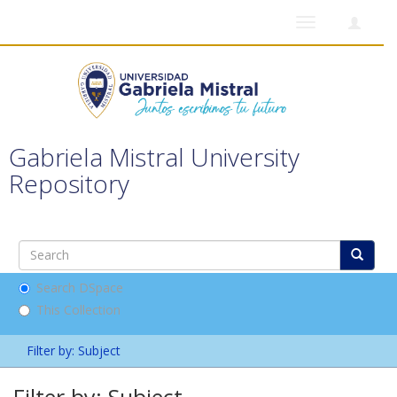
Toggle
navigation
Gabriela Mistral University
Repository
Search DSpace
This Collection
Filter by: Subject