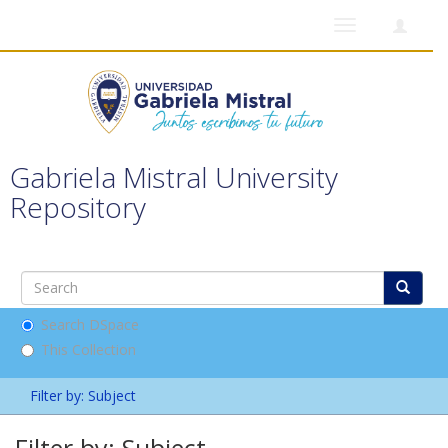
Toggle
navigation
Gabriela Mistral University
Repository
Search DSpace
This Collection
Filter by: Subject