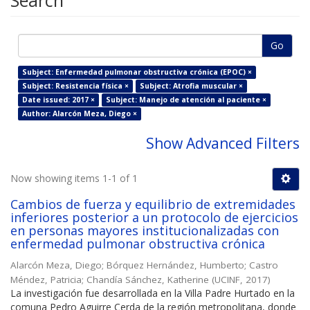
Search
Go
Subject: Enfermedad pulmonar obstructiva crónica (EPOC) ×
Subject: Resistencia física ×
Subject: Atrofia muscular ×
Date issued: 2017 ×
Subject: Manejo de atención al paciente ×
Author: Alarcón Meza, Diego ×
Show Advanced Filters
Now showing items 1-1 of 1
Cambios de fuerza y equilibrio de extremidades
inferiores posterior a un protocolo de ejercicios
en personas mayores institucionalizadas con
enfermedad pulmonar obstructiva crónica
Alarcón Meza, Diego
;
Bórquez Hernández, Humberto
;
Castro
Méndez, Patricia
;
Chandía Sánchez, Katherine
(
UCINF
,
2017
)
La investigación fue desarrollada en la Villa Padre Hurtado en la
comuna Pedro Aguirre Cerda de la región metropolitana, donde