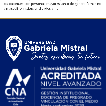
los pacientes son personas mayores tanto de género femenino
y masculino institucionalizados en ...