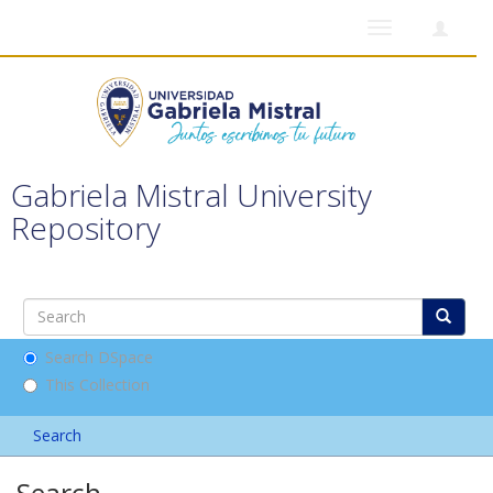
Toggle
navigation
Gabriela Mistral University
Repository
Search DSpace
This Collection
Search