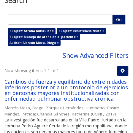
Search
Go
Subject: Atrofia muscular ×
Subject: Resistencia física ×
Subject: Manejo de atención al paciente ×
Author: Alarcón Meza, Diego ×
Show Advanced Filters
Now showing items 1-1 of 1
Cambios de fuerza y equilibrio de extremidades
inferiores posterior a un protocolo de ejercicios
en personas mayores institucionalizadas con
enfermedad pulmonar obstructiva crónica
Alarcón Meza, Diego
;
Bórquez Hernández, Humberto
;
Castro
Méndez, Patricia
;
Chandía Sánchez, Katherine
(
UCINF
,
2017
)
La investigación fue desarrollada en la Villa Padre Hurtado en la
comuna Pedro Aguirre Cerda de la región metropolitana, donde
los pacientes son personas mayores tanto de género femenino