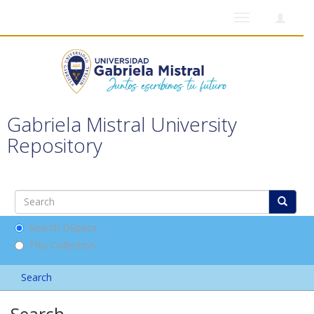
Toggle
navigation
Gabriela Mistral University
Repository
Search DSpace
This Collection
Search