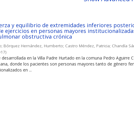
rza y equilibrio de extremidades inferiores posteri
e ejercicios en personas mayores institucionalizada
lmonar obstructiva crónica
o
;
Bórquez Hernández, Humberto
;
Castro Méndez, Patricia
;
Chandía Sá
017
)
e desarrollada en la Villa Padre Hurtado en la comuna Pedro Aguirre 
itana, donde los pacientes son personas mayores tanto de género f
ionalizados en ...