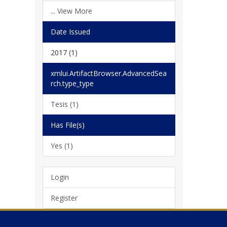
... View More
Date Issued
2017 (1)
xmlui.ArtifactBrowser.AdvancedSea
rch.type_type
Tesis (1)
Has File(s)
Yes (1)
Login
Register