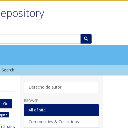
Repository
Search
Derecho de autor
BROWSE
Go
All of site
ego ×
Communities & Collections
ilters