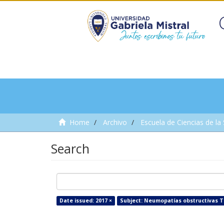
Home
Archivo
Escuela de Ciencias de la
Search
Date issued: 2017 ×
Subject: Neumopatías obstructivas T