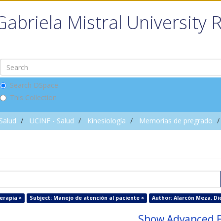
Gabriela Mistral University 
Search DSpace
This Collection
 Salud
UCINF - Salud
Kinesiología
Memorias de pregrado
erapia ×
Subject: Manejo de atención al paciente ×
Author: Alarcón Meza, Di
Show Advanced F