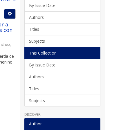
By Issue Date
Authors
or a
s con
Titles
Subjects
nchez,
This Collection
Cerda de
emenino
By Issue Date
Authors
Titles
Subjects
DISCOVER
Author