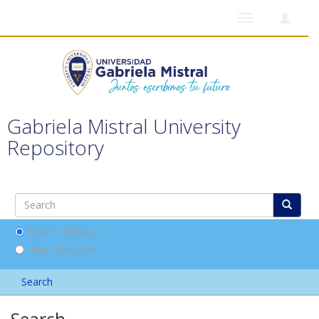
Toggle
navigation
Gabriela Mistral University
Repository
Search DSpace
This Collection
Search