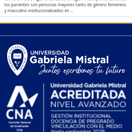
los pacientes son personas mayores tanto de género femenino
y masculino institucionalizados en ...