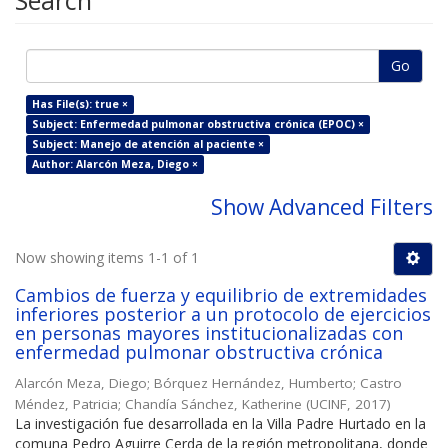
Search
Go
Has File(s): true ×
Subject: Enfermedad pulmonar obstructiva crónica (EPOC) ×
Subject: Manejo de atención al paciente ×
Author: Alarcón Meza, Diego ×
Show Advanced Filters
Now showing items 1-1 of 1
Cambios de fuerza y equilibrio de extremidades
inferiores posterior a un protocolo de ejercicios
en personas mayores institucionalizadas con
enfermedad pulmonar obstructiva crónica
Alarcón Meza, Diego
;
Bórquez Hernández, Humberto
;
Castro
Méndez, Patricia
;
Chandía Sánchez, Katherine
(
UCINF
,
2017
)
La investigación fue desarrollada en la Villa Padre Hurtado en la
comuna Pedro Aguirre Cerda de la región metropolitana, donde