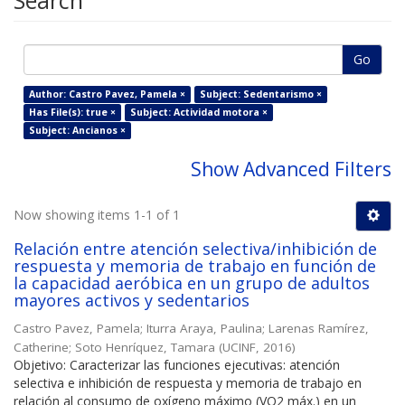
Search
Go
Author: Castro Pavez, Pamela ×
Subject: Sedentarismo ×
Has File(s): true ×
Subject: Actividad motora ×
Subject: Ancianos ×
Show Advanced Filters
Now showing items 1-1 of 1
Relación entre atención selectiva/inhibición de
respuesta y memoria de trabajo en función de
la capacidad aeróbica en un grupo de adultos
mayores activos y sedentarios
Castro Pavez, Pamela
;
Iturra Araya, Paulina
;
Larenas Ramírez,
Catherine
;
Soto Henríquez, Tamara
(
UCINF
,
2016
)
Objetivo: Caracterizar las funciones ejecutivas: atención
selectiva e inhibición de respuesta y memoria de trabajo en
relación al consumo de oxígeno máximo (VO2 máx.) en un