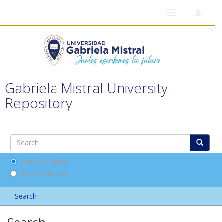
Toggle
navigation
Gabriela Mistral University
Repository
Search DSpace
This Collection
Search