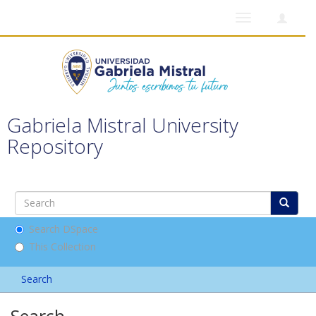
Toggle
navigation
Gabriela Mistral University
Repository
Search DSpace
This Collection
Search