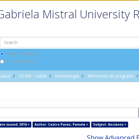
Gabriela Mistral University 
Search DSpace
This Collection
 Salud
UCINF - Salud
Kinesiología
Memorias de pregrado
ate issued: 2016 ×
Author: Castro Pavez, Pamela ×
Subject: Ancianos ×
Show Advanced F