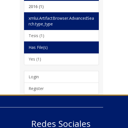
2016 (1)
xmlui.ArtifactBrowser.AdvancedSea
rch.type_type
Tesis (1)
Has File(s)
Yes (1)
Login
Register
Redes Sociales