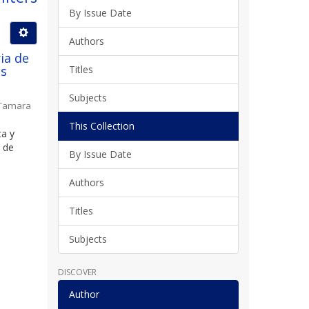
By Issue Date
Authors
ia de
os
Titles
Subjects
 Tamara
This Collection
ta y
 de
By Issue Date
Authors
Titles
Subjects
DISCOVER
Author