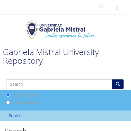
Toggle
navigation
Gabriela Mistral University
Repository
Search DSpace
This Collection
Search