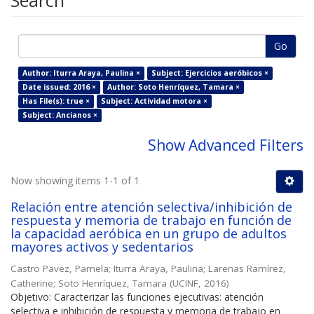
Search
Go
Author: Iturra Araya, Paulina ×
Subject: Ejercicios aeróbicos ×
Date issued: 2016 ×
Author: Soto Henríquez, Tamara ×
Has File(s): true ×
Subject: Actividad motora ×
Subject: Ancianos ×
Show Advanced Filters
Now showing items 1-1 of 1
Relación entre atención selectiva/inhibición de
respuesta y memoria de trabajo en función de
la capacidad aeróbica en un grupo de adultos
mayores activos y sedentarios
Castro Pavez, Pamela
;
Iturra Araya, Paulina
;
Larenas Ramírez,
Catherine
;
Soto Henríquez, Tamara
(
UCINF
,
2016
)
Objetivo: Caracterizar las funciones ejecutivas: atención
selectiva e inhibición de respuesta y memoria de trabajo en