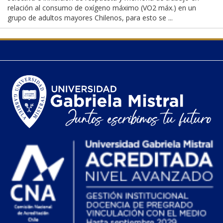
relación al consumo de oxígeno máximo (VO2 máx.) en un
grupo de adultos mayores Chilenos, para esto se ...