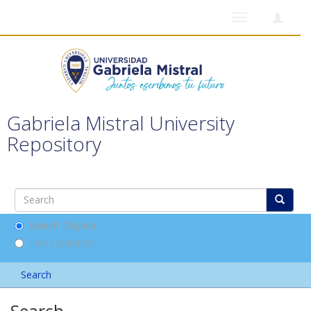
Toggle
navigation
Gabriela Mistral University
Repository
Search DSpace
This Collection
Search