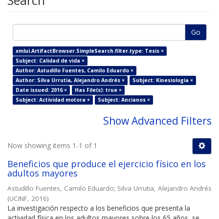
Search
Go
xmlui.ArtifactBrowser.SimpleSearch.filter.type: Tesis ×
Subject: Calidad de vida ×
Author: Astudillo Fuentes, Camilo Eduardo ×
Author: Silva Urrutia, Alejandro Andrés ×
Subject: Kinesiología ×
Date issued: 2016 ×
Has File(s): true ×
Subject: Actividad motora ×
Subject: Ancianos ×
Show Advanced Filters
Now showing items 1-1 of 1
Beneficios que produce el ejercicio físico en los
adultos mayores
Astudillo Fuentes, Camilo Eduardo
;
Silva Urrutia, Alejandro Andrés
(
UCINF
,
2016
)
La investigación respecto a los beneficios que presenta la
actividad física en los adultos mayores sobre los 65 años, se